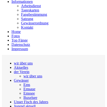
Informationen
Arbeitsdienst
Tageskarten
Fangbestimmung
Satzung
Gewässerordnung
Kontakt
Home
Fotos
Top Fänge
Datenschutz
Impressum
wir über uns
Aktuelles
der Verein
wir über uns
Gewässer
Ems
Emsaue
Emssee
Buxelsee
Unser Fisch des Jahres
Jugend aktuell