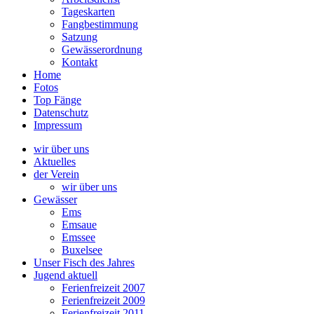
Tageskarten
Fangbestimmung
Satzung
Gewässerordnung
Kontakt
Home
Fotos
Top Fänge
Datenschutz
Impressum
wir über uns
Aktuelles
der Verein
wir über uns
Gewässer
Ems
Emsaue
Emssee
Buxelsee
Unser Fisch des Jahres
Jugend aktuell
Ferienfreizeit 2007
Ferienfreizeit 2009
Ferienfreizeit 2011