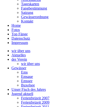
Tageskarten
Fangbestimmung
Satzung
Gewässerordnung
Kontakt
Home
Fotos
Top Fänge
Datenschutz
Impressum
wir über uns
Aktuelles
der Verein
wir über uns
Gewässer
Ems
Emsaue
Emssee
Buxelsee
Unser Fisch des Jahres
Jugend aktuell
Ferienfreizeit 2007
Ferienfreizeit 2009
Ferienfreizeit 2011