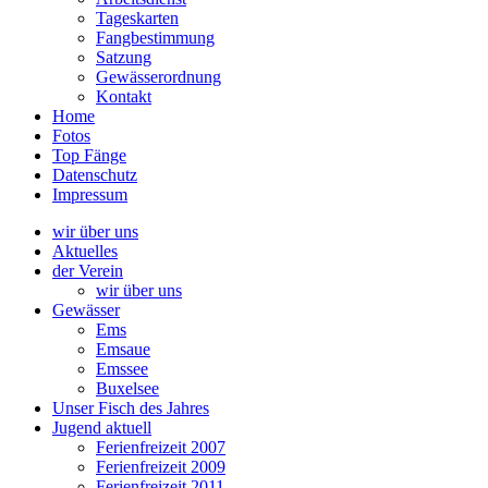
Tageskarten
Fangbestimmung
Satzung
Gewässerordnung
Kontakt
Home
Fotos
Top Fänge
Datenschutz
Impressum
wir über uns
Aktuelles
der Verein
wir über uns
Gewässer
Ems
Emsaue
Emssee
Buxelsee
Unser Fisch des Jahres
Jugend aktuell
Ferienfreizeit 2007
Ferienfreizeit 2009
Ferienfreizeit 2011