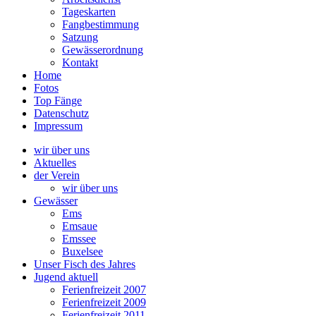
Tageskarten
Fangbestimmung
Satzung
Gewässerordnung
Kontakt
Home
Fotos
Top Fänge
Datenschutz
Impressum
wir über uns
Aktuelles
der Verein
wir über uns
Gewässer
Ems
Emsaue
Emssee
Buxelsee
Unser Fisch des Jahres
Jugend aktuell
Ferienfreizeit 2007
Ferienfreizeit 2009
Ferienfreizeit 2011